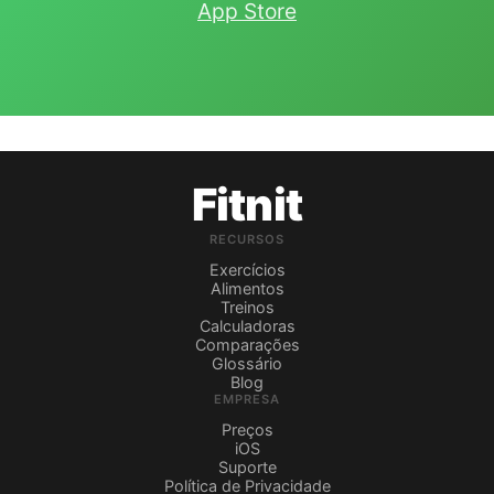
App Store
Fitnit
RECURSOS
Exercícios
Alimentos
Treinos
Calculadoras
Comparações
Glossário
Blog
EMPRESA
Preços
iOS
Suporte
Política de Privacidade