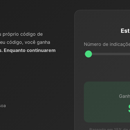
Es
u próprio código de
seu código, você ganha
Número de indicaçõe
. Enquanto continuarem
Ganh
soa
Baseado em 15% de c