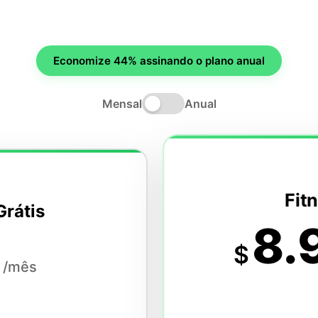
Economize 44% assinando o plano anual
Mensal
Anual
Fitn
Grátis
8.
$
/mês