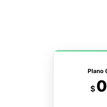
Plano 
0
$