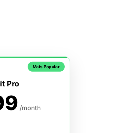
Mais Popular
it Pro
99
/month