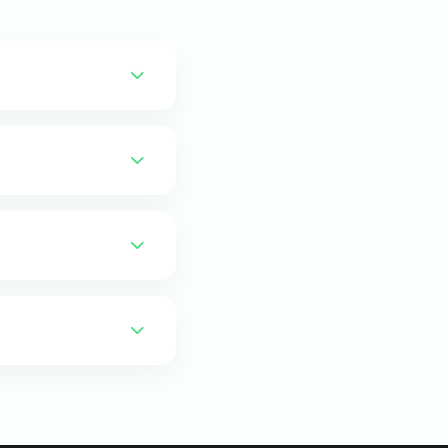
 taxas de
sos.
ncia.
nte satisfeito.