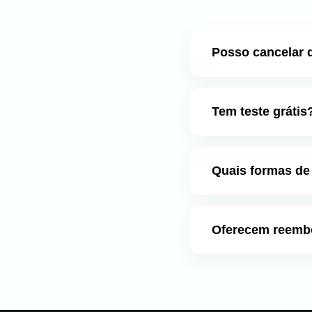
Posso cancelar 
Sim, você pode cancel
cancelamento.
Tem teste grátis
Sim! Oferecemos um tes
Quais formas de
Aceitamos os principai
Oferecem reemb
Sim, oferecemos garant