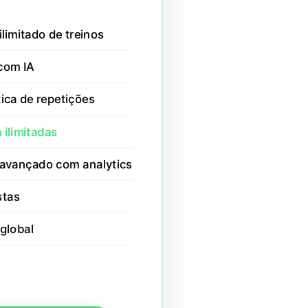
imitado de treinos
com IA
ca de repetições
 ilimitadas
vançado com analytics
stas
global