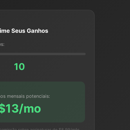
time Seus Ganhos
s:
10
os mensais potenciais:
$13/mo
omissão sobre assinaturas de $8.99/mês