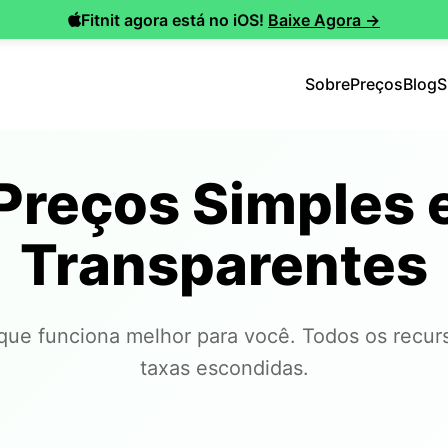
Fitnit agora está no iOS!
Baixe Agora →
Sobre
Preços
Blog
S
Preços Simples 
Transparentes
que funciona melhor para você. Todos os recur
taxas escondidas.