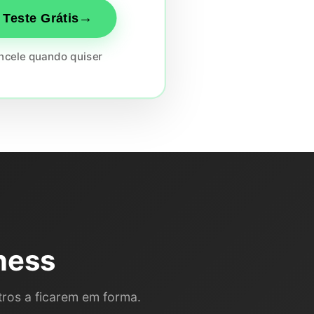
→
Teste Grátis
ancele quando quiser
ness
ros a ficarem em forma.