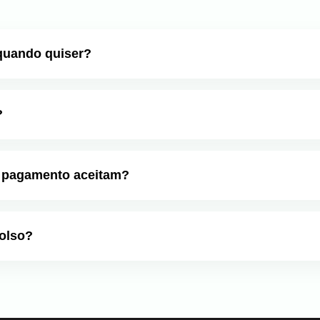
quando quiser?
ar sua assinatura a qualquer momento. Sem perguntas, sem
?
te grátis de 7 dias para você experimentar todos os recur
 pagamento aceitam?
s cartões de crédito, PayPal e Apple Pay para sua conveniê
olso?
ia de devolução de 30 dias se você não estiver completame