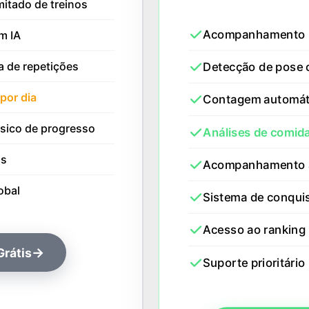
itado de treinos
Acompanhamento il
m IA
 de repetições
Detecção de pose 
por dia
Contagem automáti
ico de progresso
Análises de comida
as
Acompanhamento a
obal
Sistema de conqui
Acesso ao ranking 
→
rátis
Suporte prioritário