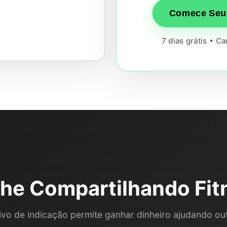
Comece Seu 
7 dias grátis • C
he Compartilhando Fit
vo de indicação permite ganhar dinheiro ajudando out