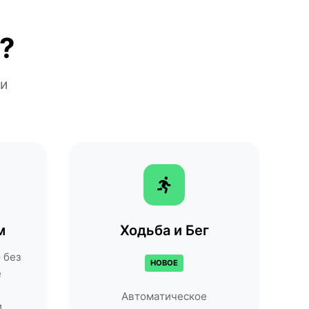
?
ми
м
Ходьба и Бег
 без
НОВОЕ
е
Автоматическое
и