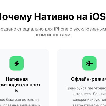
Почему Нативно на iOS
оздано специально для iPhone с эксклюзивны
возможностями.
Нативная
Офлайн-режи
оизводительност
Тренируйся где угодно
ь
интернета. Данны
лее быстрая детекция
синхронизируются
ы, плавные анимации и
автоматически пр