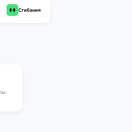
Сгибания
сы.