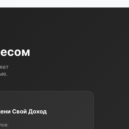
несом
яет
ме.
ени Свой Доход
лов: