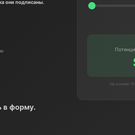
а они подписаны.
Потенци
но
На основе 1
 в форму.