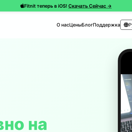
Fitnit теперь в iOS!
Скачать Сейчас →
О нас
Цены
Блог
Поддержка
Р
вно на