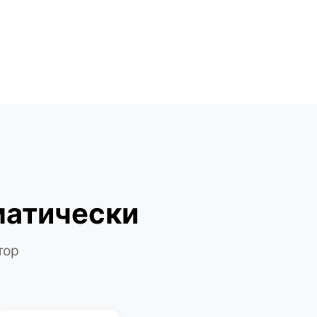
матически
тор