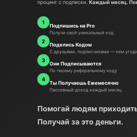
процент с подписки.
Каждый месяц. Пок
1
Подпишись на Pro
Получи свой уникальный код
2
Поделись Кодом
С друзьями, подписчиками — кем угод
3
Они Подписываются
По твоему реферальному коду
4
Ты Получаешь Ежемесячно
Пассивный доход каждый месяц
Помогай людям приходить
Получай за это деньги.