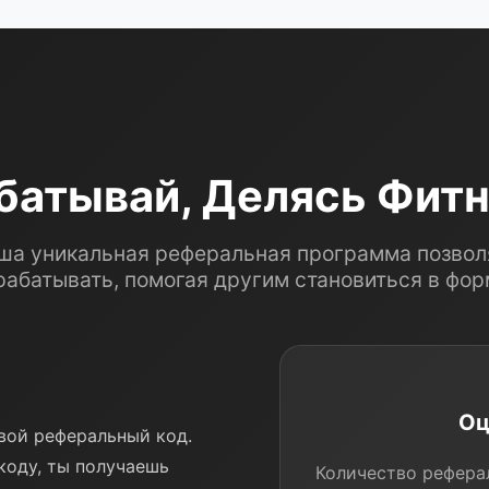
батывай, Делясь Фит
ша уникальная реферальная программа позвол
рабатывать, помогая другим становиться в фор
Оц
свой реферальный код.
коду, ты получаешь
Количество рефера